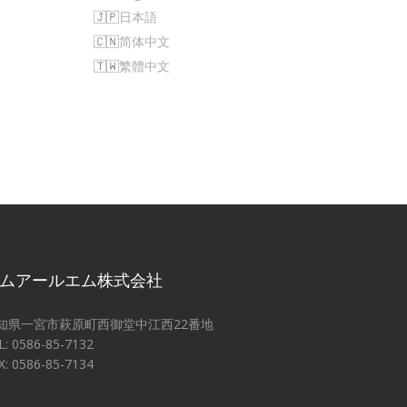
日本語
简体中文
繁體中文
ムアールエム株式会社
知県一宮市萩原町西御堂中江西22番地
L: 0586-85-7132
X: 0586-85-7134