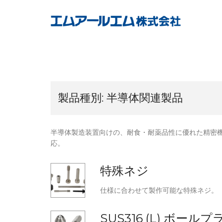
Skip
to
content
製品種別:
半導体関連製品
半導体製造装置向けの、耐食・耐薬品性に優れた精密
応。
特殊ネジ
仕様に合わせて製作可能な特殊ネジ。
SUS316 (L) ボール