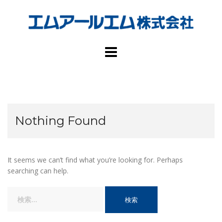
Skip
to
content
Nothing Found
It seems we can’t find what you’re looking for. Perhaps
searching can help.
検
索: