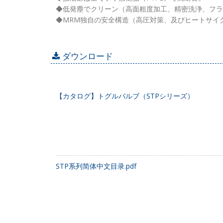
◆低発塵でクリーン（高面粗度加工、精密洗浄、フラ
◆MRM独自の安全構造（高圧対策、及びヒートサイ
ダウンロード
【カタログ】トグルバルブ（STPシリーズ）
STP系列简体中文目录.pdf