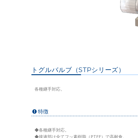
トグルバルブ（STPシリーズ）
各種継手対応。
特徴
◆各種継手対応。
◆接液部は全てフッ素樹脂（PTFE）で高耐食。